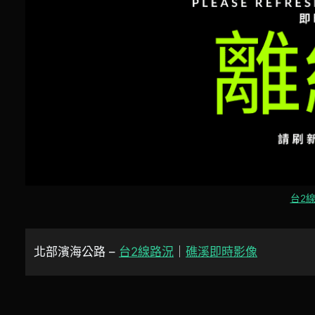
台2線
北部濱海公路 –
台2線路況
｜
礁溪即時影像