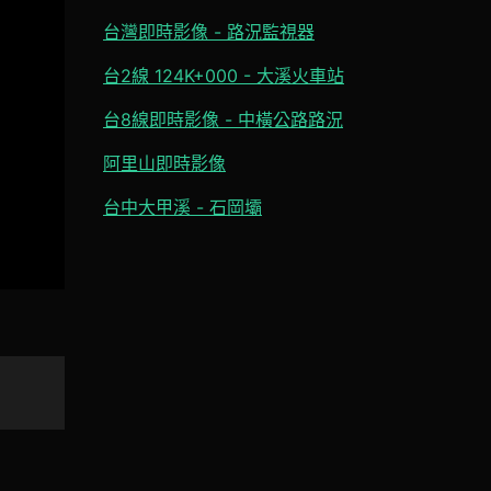
台灣即時影像 - 路況監視器
台2線 124K+000 - 大溪火車站
台8線即時影像 - 中橫公路路況
阿里山即時影像
台中大甲溪 - 石岡壩