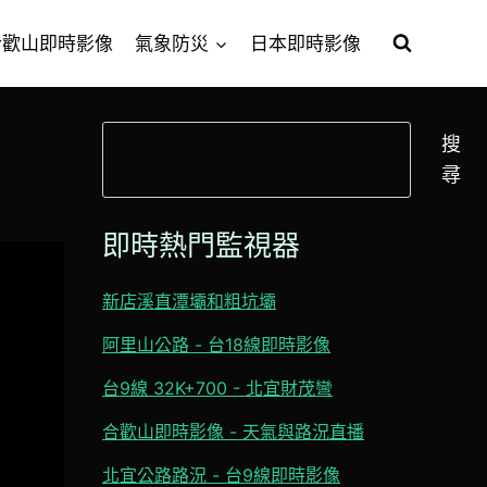
合歡山即時影像
氣象防災
日本即時影像
搜
搜
尋
尋
即時熱門監視器
新店溪直潭壩和粗坑壩
阿里山公路 - 台18線即時影像
台9線 32K+700 - 北宜財茂彎
合歡山即時影像 - 天氣與路況直播
北宜公路路況 - 台9線即時影像