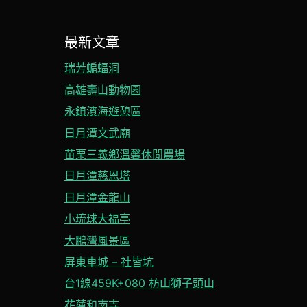
最新文章
瑞芳蝙蝠洞
高雄壽山動物園
永鎮濱海遊憩區
日月潭文武廟
苗栗三義鄉溫馨休閒農場
日月潭慈恩塔
日月潭金龍山
小琉球大福亭
大鵬灣風景區
屏東車城 – 社皆坑
台1線459K+080 枋山獅子頭山
花蓮和南寺