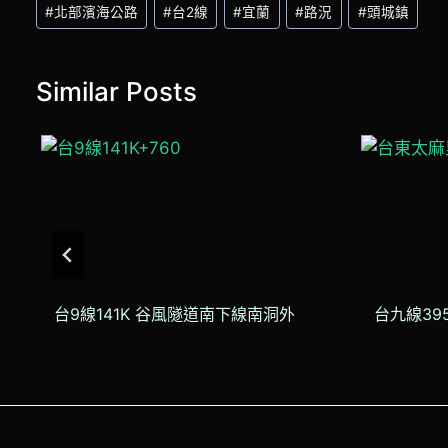
Post
#
北部濱海公路
#
台2線
#
宜蘭
#
路況
#
頭城鎮
Tags:
Similar Posts
台9線141K 谷風隧道南下線南洞外
台九線395