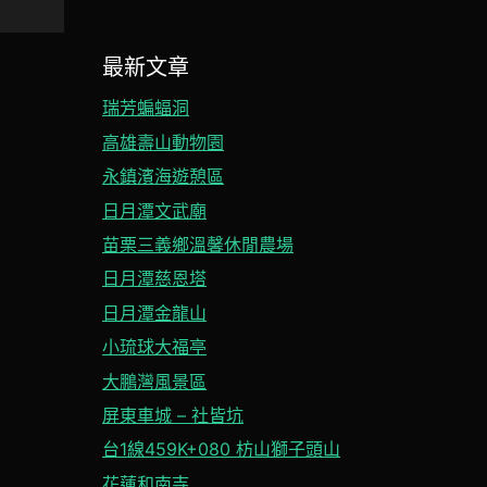
最新文章
瑞芳蝙蝠洞
高雄壽山動物園
永鎮濱海遊憩區
日月潭文武廟
苗栗三義鄉溫馨休閒農場
日月潭慈恩塔
日月潭金龍山
小琉球大福亭
大鵬灣風景區
屏東車城 – 社皆坑
台1線459K+080 枋山獅子頭山
花蓮和南寺