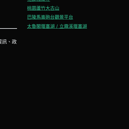
桃園蘆竹大古山
巴陵馬崙砲台觀景平台
太魯閣堰塞湖 / 立霧溪堰塞湖
資訊、政