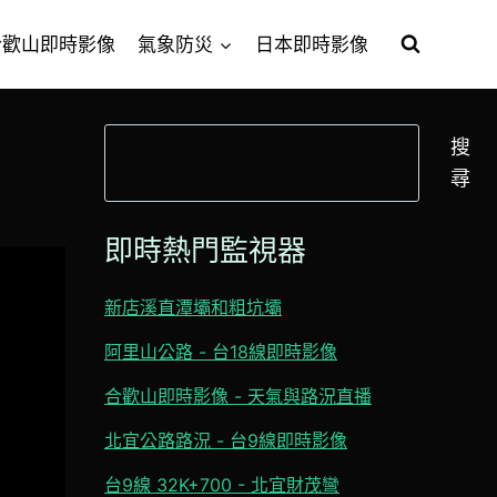
合歡山即時影像
氣象防災
日本即時影像
搜
搜
尋
尋
即時熱門監視器
新店溪直潭壩和粗坑壩
阿里山公路 - 台18線即時影像
合歡山即時影像 - 天氣與路況直播
北宜公路路況 - 台9線即時影像
台9線 32K+700 - 北宜財茂彎