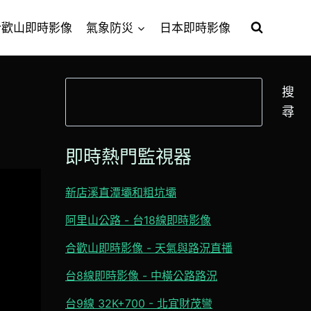
合歡山即時影像
氣象防災
日本即時影像
搜
搜
尋
尋
即時熱門監視器
新店溪直潭壩和粗坑壩
阿里山公路 - 台18線即時影像
合歡山即時影像 - 天氣與路況直播
台8線即時影像 - 中橫公路路況
台9線 32K+700 - 北宜財茂彎