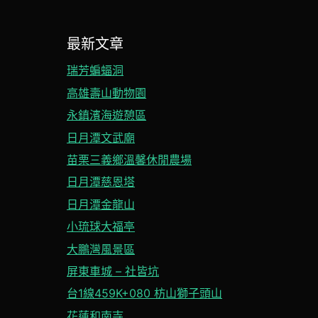
最新文章
瑞芳蝙蝠洞
高雄壽山動物園
永鎮濱海遊憩區
日月潭文武廟
苗栗三義鄉溫馨休閒農場
日月潭慈恩塔
日月潭金龍山
小琉球大福亭
大鵬灣風景區
屏東車城 – 社皆坑
台1線459K+080 枋山獅子頭山
花蓮和南寺