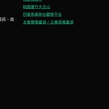
桃園蘆竹大古山
巴陵馬崙砲台觀景平台
資訊、政
太魯閣堰塞湖 / 立霧溪堰塞湖