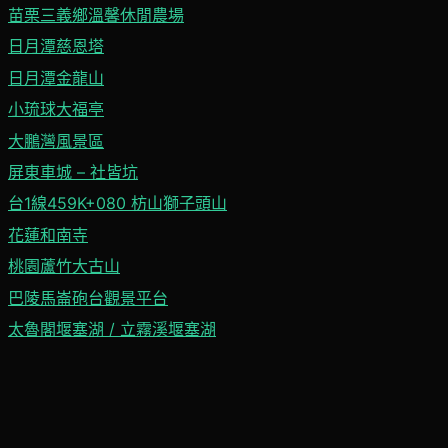
苗栗三義鄉溫馨休閒農場
日月潭慈恩塔
日月潭金龍山
小琉球大福亭
大鵬灣風景區
屏東車城 – 社皆坑
台1線459K+080 枋山獅子頭山
花蓮和南寺
桃園蘆竹大古山
巴陵馬崙砲台觀景平台
太魯閣堰塞湖 / 立霧溪堰塞湖