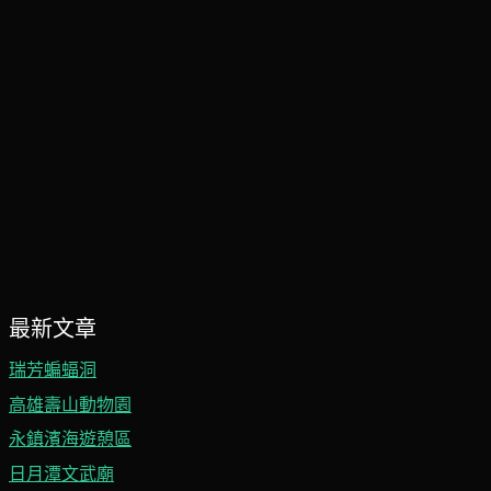
最新文章
瑞芳蝙蝠洞
高雄壽山動物園
永鎮濱海遊憩區
日月潭文武廟