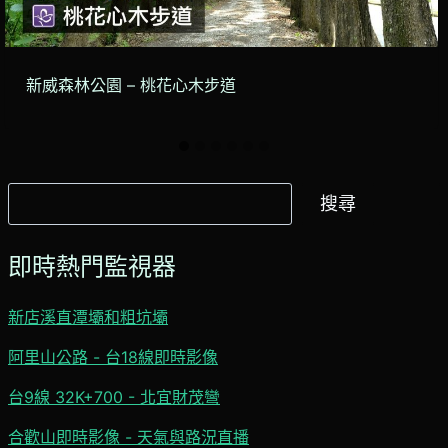
新威森林公園 – 桃花心木步道
搜
搜尋
尋
即時熱門監視器
新店溪直潭壩和粗坑壩
阿里山公路 - 台18線即時影像
台9線 32K+700 - 北宜財茂彎
合歡山即時影像 - 天氣與路況直播