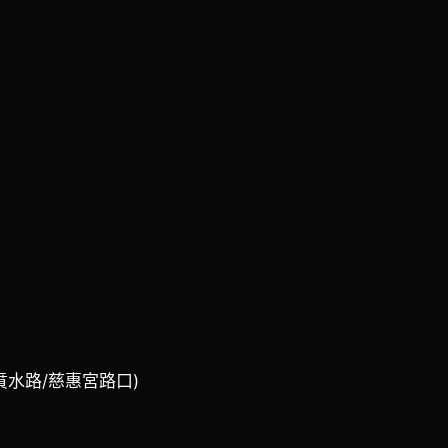
(賁水路/慈惠宮路口)