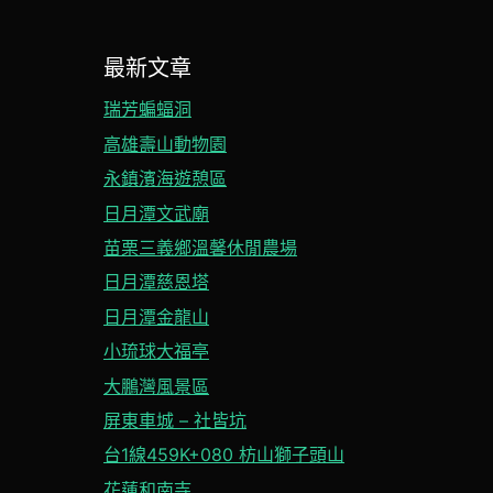
最新文章
瑞芳蝙蝠洞
高雄壽山動物園
永鎮濱海遊憩區
日月潭文武廟
苗栗三義鄉溫馨休閒農場
日月潭慈恩塔
日月潭金龍山
小琉球大福亭
大鵬灣風景區
屏東車城 – 社皆坑
台1線459K+080 枋山獅子頭山
花蓮和南寺