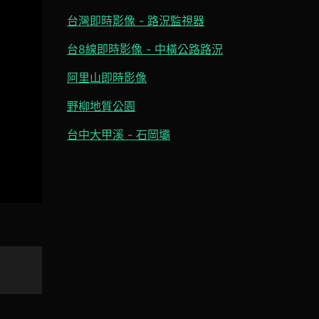
台灣即時影像 - 路況監視器
台8線即時影像 - 中橫公路路況
阿里山即時影像
野柳地質公園
台中大甲溪 - 石岡壩