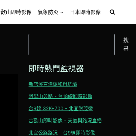
合歡山即時影像
氣象防災
日本即時影像
搜
搜
尋
尋
即時熱門監視器
新店溪直潭壩和粗坑壩
阿里山公路 - 台18線即時影像
台9線 32K+700 - 北宜財茂彎
合歡山即時影像 - 天氣與路況直播
北宜公路路況 - 台9線即時影像