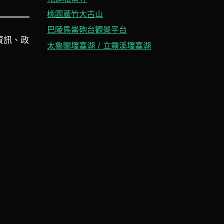
桃園蘆竹大古山
巴陵馬崙砲台觀景平台
資訊、政
太魯閣堰塞湖 / 立霧溪堰塞湖