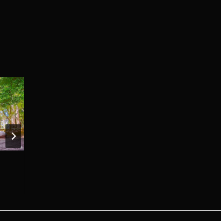
）
台8線182K+650 – 長春隧道內三
台
叉路口