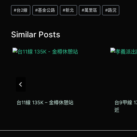
Post
#
台2線
#
基金公路
#
新北
#
萬里區
#
路況
Tags:
Similar Posts
台11線 135K – 金樽休憩站
台9甲線 1
近