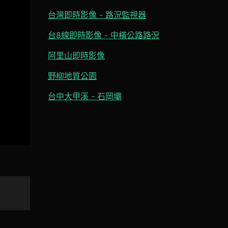
台灣即時影像 - 路況監視器
台8線即時影像 - 中橫公路路況
阿里山即時影像
野柳地質公園
台中大甲溪 - 石岡壩