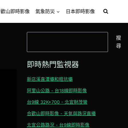
合歡山即時影像
氣象防災
日本即時影像
搜
搜
尋
尋
即時熱門監視器
新店溪直潭壩和粗坑壩
阿里山公路 - 台18線即時影像
台9線 32K+700 - 北宜財茂彎
合歡山即時影像 - 天氣與路況直播
北宜公路路況 - 台9線即時影像