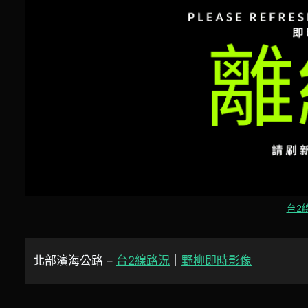
台2線
北部濱海公路 –
台2線路況
｜
野柳即時影像