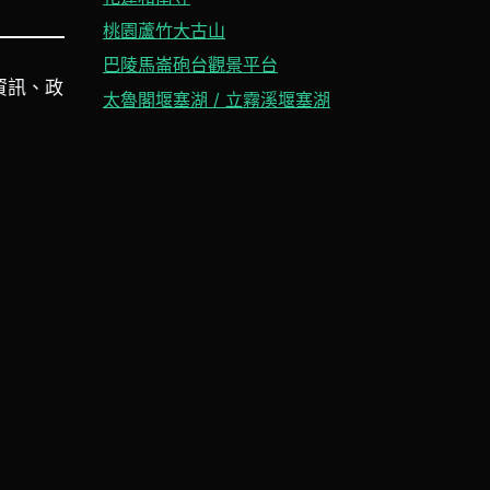
桃園蘆竹大古山
巴陵馬崙砲台觀景平台
資訊、政
太魯閣堰塞湖 / 立霧溪堰塞湖