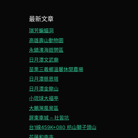
最新文章
瑞芳蝙蝠洞
高雄壽山動物園
永鎮濱海遊憩區
日月潭文武廟
苗栗三義鄉溫馨休閒農場
日月潭慈恩塔
日月潭金龍山
小琉球大福亭
大鵬灣風景區
屏東車城 – 社皆坑
台1線459K+080 枋山獅子頭山
花蓮和南寺