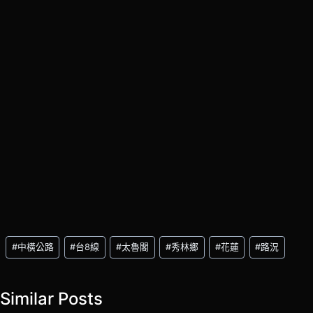
Post
#
中橫公路
#
台8線
#
太魯閣
#
秀林鄉
#
花蓮
#
路況
Tags:
Similar Posts