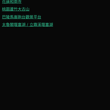
花蓮和南寺
桃園蘆竹大古山
巴陵馬崙砲台觀景平台
太魯閣堰塞湖 / 立霧溪堰塞湖