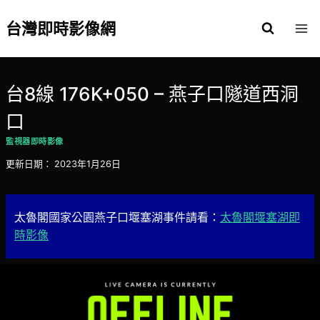
Skip
to
台灣即時影像網
content
台8線 176K+050 – 燕子口隧道西洞
口
監視器即時影像
更新日期：
2023年1月26日
太魯閣國家公園燕子口堰塞湖事件請看：
太魯閣堰塞湖即
時影像