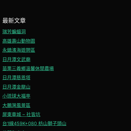
最新文章
瑞芳蝙蝠洞
高雄壽山動物園
永鎮濱海遊憩區
日月潭文武廟
苗栗三義鄉溫馨休閒農場
日月潭慈恩塔
日月潭金龍山
小琉球大福亭
大鵬灣風景區
屏東車城 – 社皆坑
台1線459K+080 枋山獅子頭山