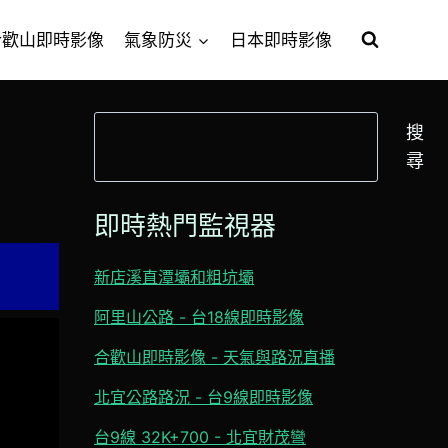
合歡山即時影像
氣象防災
日本即時影像
搜
搜
尋
尋
即時熱門監視器
新店溪直潭壩和粗坑壩
阿里山公路 - 台18線即時影像
合歡山即時影像 - 天氣與路況直播
北宜公路路況 - 台9線即時影像
台9線 32K+700 - 北宜財茂彎