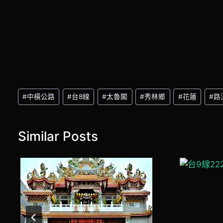
Post
#
中橫公路
#
台8線
#
太魯閣
#
秀林鄉
#
花蓮
#
路
Tags:
Similar Posts