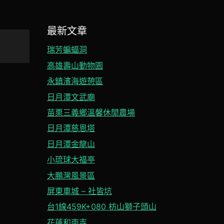
最新文章
瑞芳蝙蝠洞
高雄壽山動物園
永鎮濱海遊憩區
日月潭文武廟
苗栗三義鄉溫馨休閒農場
日月潭慈恩塔
日月潭金龍山
小琉球大福亭
大鵬灣風景區
屏東車城 – 社皆坑
台1線459K+080 枋山獅子頭山
花蓮和南寺