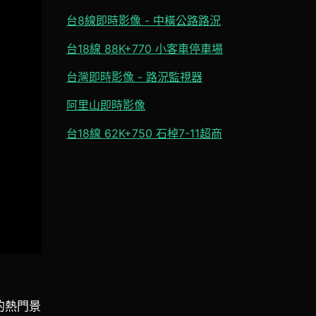
台8線即時影像 - 中橫公路路況
台18線 88K+770 小客車停車場
台灣即時影像 - 路況監視器
阿里山即時影像
台18線 62K+750 石棹7-11超商
的熱門景