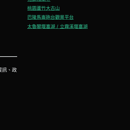
桃園蘆竹大古山
巴陵馬崙砲台觀景平台
太魯閣堰塞湖 / 立霧溪堰塞湖
資訊、政