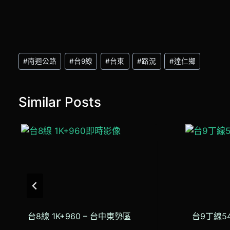
Post
#
南迴公路
#
台9線
#
台東
#
路況
#
達仁鄉
Tags:
Similar Posts
台8線 1K+960 – 台中東勢區
台9丁線5