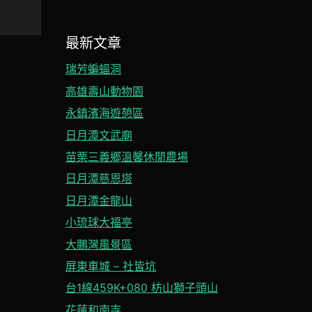
最新文章
瑞芳蝙蝠洞
高雄壽山動物園
永鎮濱海遊憩區
日月潭文武廟
苗栗三義鄉溫馨休閒農場
日月潭慈恩塔
日月潭金龍山
小琉球大福亭
大鵬灣風景區
屏東車城 – 社皆坑
台1線459K+080 枋山獅子頭山
花蓮和南寺