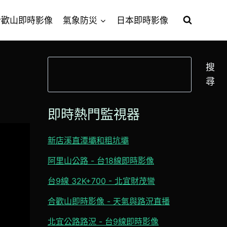
合歡山即時影像
氣象防災
日本即時影像
搜
搜
尋
尋
即時熱門監視器
新店溪直潭壩和粗坑壩
阿里山公路 - 台18線即時影像
台9線 32K+700 - 北宜財茂彎
合歡山即時影像 - 天氣與路況直播
北宜公路路況 - 台9線即時影像