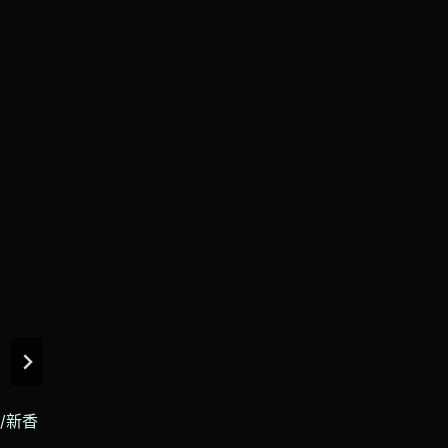
落/新香
台九線404K+600 – 太麻里鄉