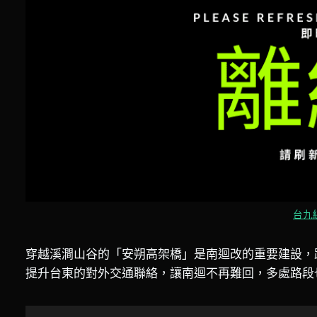
台九線
穿越溪澗山谷的「安朔高架橋」是南迴改的重要建設，
提升台東的對外交通聯絡，讓南迴不再難回，多處路段