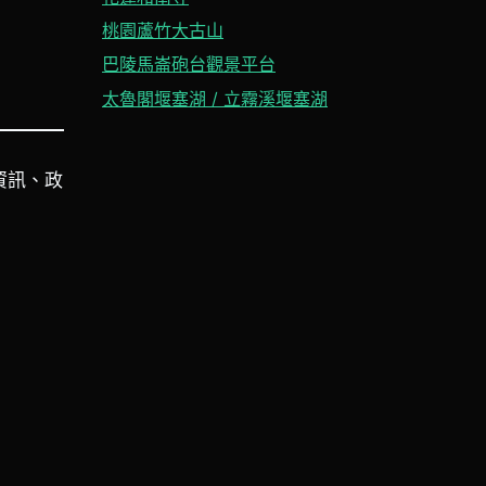
桃園蘆竹大古山
巴陵馬崙砲台觀景平台
太魯閣堰塞湖 / 立霧溪堰塞湖
資訊、政