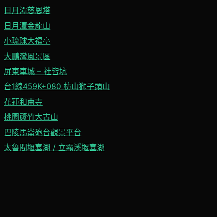
日月潭慈恩塔
日月潭金龍山
小琉球大福亭
大鵬灣風景區
屏東車城 – 社皆坑
台1線459K+080 枋山獅子頭山
花蓮和南寺
桃園蘆竹大古山
巴陵馬崙砲台觀景平台
太魯閣堰塞湖 / 立霧溪堰塞湖