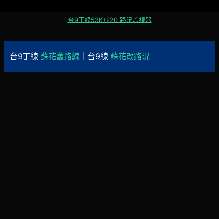
台9丁線53K+920 路況監視器
台9丁線
蘇花舊路線
｜台9線
蘇花改路況