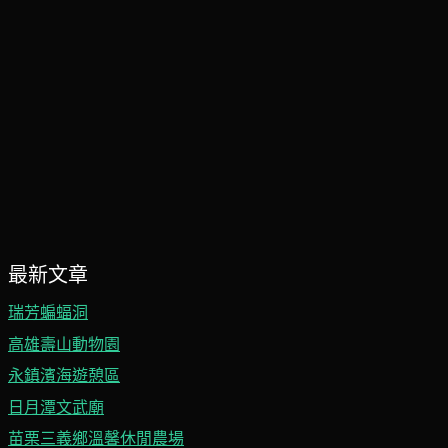
最新文章
瑞芳蝙蝠洞
高雄壽山動物園
永鎮濱海遊憩區
日月潭文武廟
苗栗三義鄉溫馨休閒農場