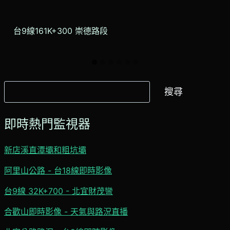
台9線161K+300 崇德路段
搜
搜尋
尋
即時熱門監視器
新店溪直潭壩和粗坑壩
阿里山公路 - 台18線即時影像
台9線 32K+700 - 北宜財茂彎
合歡山即時影像 - 天氣與路況直播