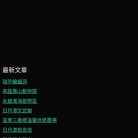
最新文章
瑞芳蝙蝠洞
高雄壽山動物園
永鎮濱海遊憩區
日月潭文武廟
苗栗三義鄉溫馨休閒農場
日月潭慈恩塔