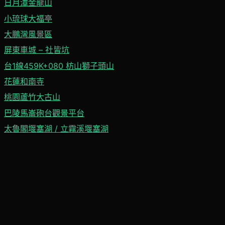
日月潭金龍山
小琉球大福亭
大鵬灣風景區
屏東車城 – 社皆坑
台1線459K+080 枋山獅子頭山
花蓮和南寺
桃園蘆竹大古山
巴陵馬崙砲台觀景平台
太魯閣堰塞湖 / 立霧溪堰塞湖